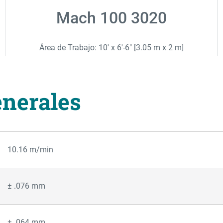
Mach 100 3020
Área de Trabajo: 10' x 6'-6" [3.05 m x 2 m]
enerales
10.16 m/min
± .076 mm
± .064 mm