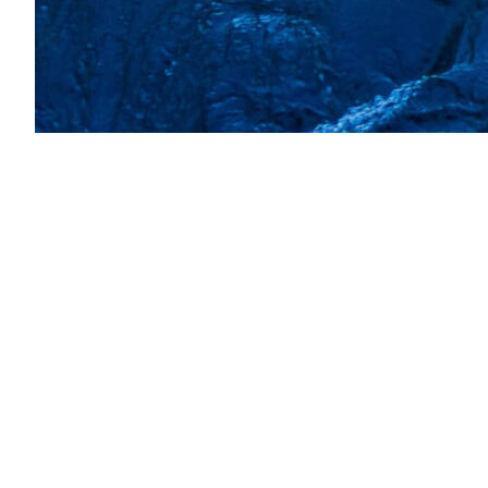
Comparación
Vea una comparativa de todos
los sistemas de la serie Mach.
Utilice los menús desplegables de cada
columna para seleccionar los sistemas que
desea comparar.