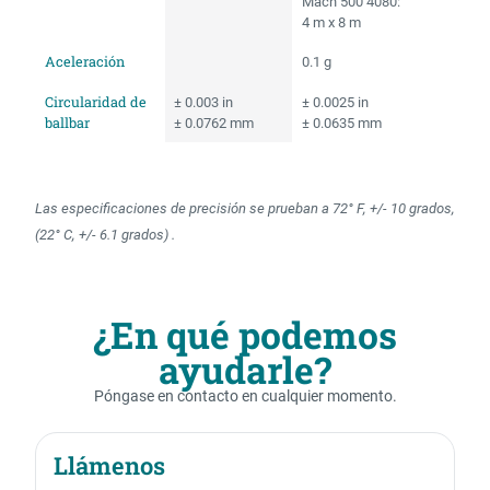
Mach 500 4080:
4 m x 8 m
Aceleración
0.1 g
Circularidad de
± 0.003 in
± 0.0025 in
ballbar
± 0.0762 mm
± 0.0635 mm
Las especificaciones de precisión se prueban a 72° F, +/- 10 grados,
(22° C, +/- 6.1 grados) .
¿En qué podemos
ayudarle?
Póngase en contacto en cualquier momento.
Llámenos