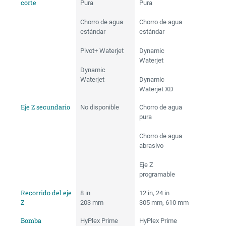
corte
Pura
Pura
Chorro de agua
Chorro de agua
estándar
estándar
Pivot+ Waterjet
Dynamic
Waterjet
Dynamic
Waterjet
Dynamic
Waterjet XD
Eje Z secundario
No disponible
Chorro de agua
pura
Chorro de agua
abrasivo
Eje Z
programable
Recorrido del eje
8 in
12 in, 24 in
Z
203 mm
305 mm, 610 mm
Bomba
HyPlex Prime
HyPlex Prime