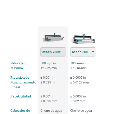
Use los botones "+" y "-" para agregar o
eliminar sistemas.
Mach 200c
Mach 500
Velocidad
500 in/min
700 in/min
Máxima
12.7 m/min
17.8 m/min
Precisión de
± 0.001 in
± 0.0005 in
Posicionamiento
± 0.025 mm
± 0.0127 mm
Lineal
Repetibilidad
± 0.001 in
± 0.0008 in
± 0.025 mm
± 0.02 mm
Cabezales de
Chorro de agua
Chorro de agua